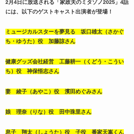
2月4日に放送される「家政夫のミタゾノ2025」4話
には、以下のゲストキャスト出演者が登場！
ミュージカルスターを夢見る 坂口雄太（さかぐ
ち・ゆうた）役 加藤諒さん
健康グッズ会社経営 工藤耕一（くどう・こうい
ち）役 神保悟志さん
妻 綾子（あやこ）役 濱田めぐみさん
娘 理奈（りな）役 田中珠里さん
息子 翔太（しょうた）役 子役 番家天嵩くん