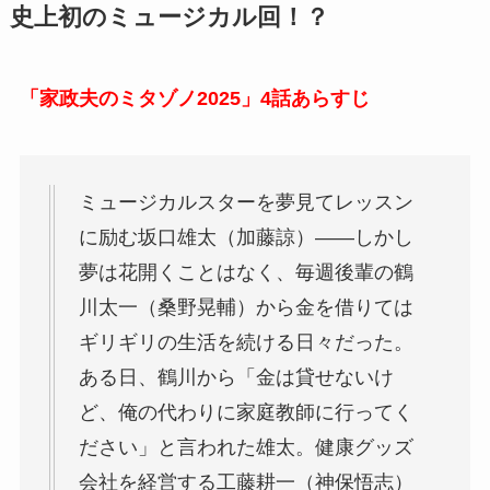
史上初のミュージカル回！？
「家政夫のミタゾノ2025」4話あらすじ
ミュージカルスターを夢見てレッスン
に励む坂口雄太（加藤諒）――しかし
夢は花開くことはなく、毎週後輩の鶴
川太一（桑野晃輔）から金を借りては
ギリギリの生活を続ける日々だった。
ある日、鶴川から「金は貸せないけ
ど、俺の代わりに家庭教師に行ってく
ださい」と言われた雄太。健康グッズ
会社を経営する工藤耕一（神保悟志）