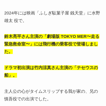
2024年には映画「ふしぎ駄菓子屋 銭天堂」に水野
雄太 役で。
鈴木亮平さん主演の「劇場版 TOKYO MER〜走る
緊急救命室〜」には飛行機の乗客役で登場しまし
た。
ドラマ初出演は竹内涼真さん主演の「テセウスの
船」。
主人公の心がタイムスリップする我が家の、兄の
慎吾役での出演でした。