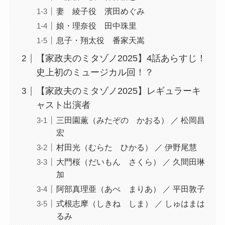
妻 綾子役 濱田めぐみ
娘・理奈役 田中珠里
息子・翔太役 番家天嵩
【家政夫のミタゾノ2025】4話あらすじ！
史上初のミュージカル回！？
【家政夫のミタゾノ2025】レギュラーキ
ャスト出演者
三田園薫（みたぞの かおる） ／ 松岡昌
宏
村田光（むらた ひかる） ／ 伊野尾慧
大門桜（だいもん さくら） ／ 久間田琳
加
阿部真理亜（あべ まりあ） ／ 平田敦子
式根志摩（しきね しま） ／ しゅはまは
るみ