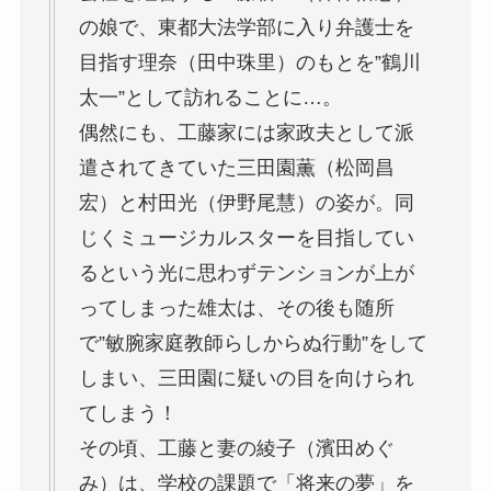
の娘で、東都大法学部に入り弁護士を
目指す理奈（田中珠里）のもとを”鶴川
太一”として訪れることに…。
偶然にも、工藤家には家政夫として派
遣されてきていた三田園薫（松岡昌
宏）と村田光（伊野尾慧）の姿が。同
じくミュージカルスターを目指してい
るという光に思わずテンションが上が
ってしまった雄太は、その後も随所
で”敏腕家庭教師らしからぬ行動”をして
しまい、三田園に疑いの目を向けられ
てしまう！
その頃、工藤と妻の綾子（濱田めぐ
み）は、学校の課題で「将来の夢」を