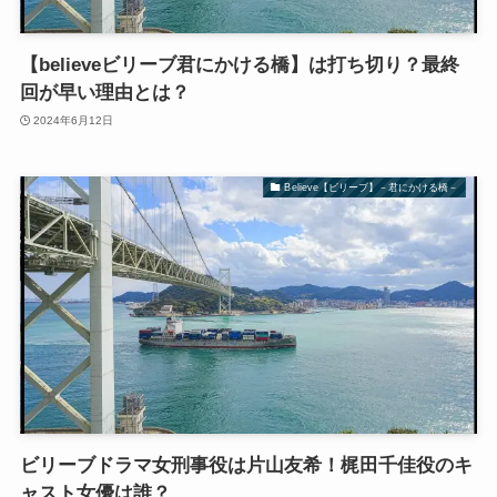
【believeビリーブ君にかける橋】は打ち切り？最終
回が早い理由とは？
2024年6月12日
Believe【ビリーブ】－君にかける橋－
ビリーブドラマ女刑事役は片山友希！梶田千佳役のキ
ャスト女優は誰？