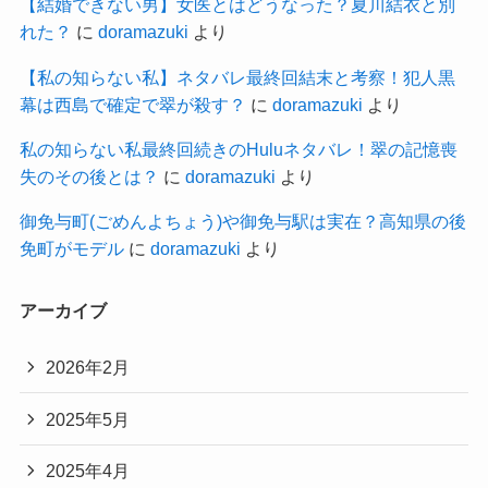
【結婚できない男】女医とはどうなった？夏川結衣と別
れた？
に
doramazuki
より
【私の知らない私】ネタバレ最終回結末と考察！犯人黒
幕は西島で確定で翠が殺す？
に
doramazuki
より
私の知らない私最終回続きのHuluネタバレ！翠の記憶喪
失のその後とは？
に
doramazuki
より
御免与町(ごめんよちょう)や御免与駅は実在？高知県の後
免町がモデル
に
doramazuki
より
アーカイブ
2026年2月
2025年5月
2025年4月