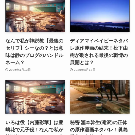
なんで私が神説教【最後の
ディアマイベイビーネタバ
セリフ】シーなの？とは意
レ原作漫画の結末！松下由
味は静のブログのハンドル
樹が刺される最後の戦慄の
ネーム？
展開とは？
2025年4月13日
2025年4月13日
いろは役【内藤彩華】は豊
秘密 瀧本幹生(滝沢)の正体
嶋花で元子役！なんで私が
の原作漫画ネタバレ！眞島