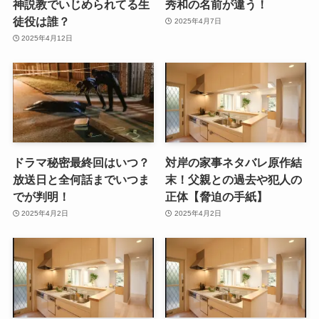
神説教でいじめられてる生
秀和の名前が違う！
徒役は誰？
2025年4月7日
2025年4月12日
ドラマ秘密最終回はいつ？
対岸の家事ネタバレ原作結
放送日と全何話までいつま
末！父親との過去や犯人の
でが判明！
正体【脅迫の手紙】
2025年4月2日
2025年4月2日