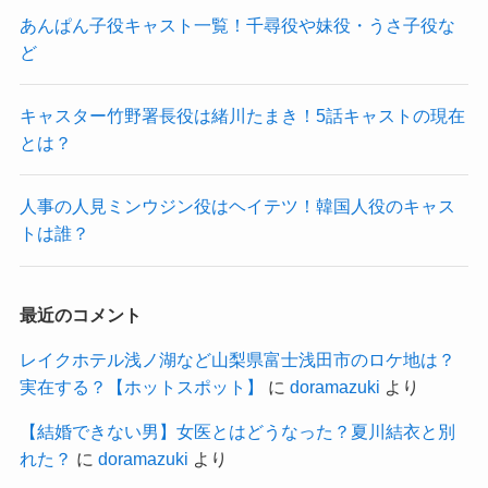
あんぱん子役キャスト一覧！千尋役や妹役・うさ子役な
ど
キャスター竹野署長役は緒川たまき！5話キャストの現在
とは？
人事の人見ミンウジン役はヘイテツ！韓国人役のキャス
トは誰？
最近のコメント
レイクホテル浅ノ湖など山梨県富士浅田市のロケ地は？
実在する？【ホットスポット】
に
doramazuki
より
【結婚できない男】女医とはどうなった？夏川結衣と別
れた？
に
doramazuki
より