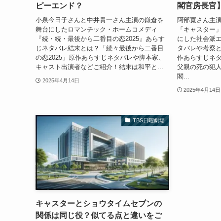
ピーエンド？
閣官房長官
小泉今日子さんと中井貴一さん主演の鎌倉を
阿部寛さん主演
舞台にしたロマンチック・ホームコメディ
「キャスター
『続・続・最後から二番目の恋2025』あらす
にした社会派
じネタバレ結末とは？「続々最後から二番目
タバレや考察
の恋2025」原作あらすじネタバレや脚本家、
作あらすじネ
キャスト出演者などご紹介！結末は和平と...
父親の死の犯
閣...
2025年4月14日
2025年4月14日
TBS日曜劇場
キャスターとショウタイムセブンの
関係は同じ役？似てる点と違いをご