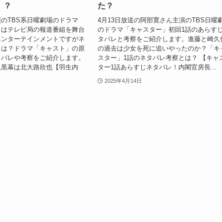
】？
た？
のTBS系日曜劇場のドラマ
4月13日放送の阿部寛さん主演のTBS日曜
」はテレビ局の報道番組を舞台
のドラマ「キャスター」初回1話のあらす
エンターテインメントですがネ
タバレと考察をご紹介します。進藤と崎久
とは？ドラマ「キャスト」の原
の過去は少女を死に追いやったのか？「キ
タバレや考察をご紹介します。
スター」1話のネタバレ考察とは？ 【キャ
人黒幕は北大路欣也【羽生内
ター1話あらすじネタバレ！内閣官房長...
2025年4月14日