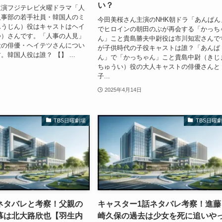
い？
主演フジテレビ火曜ドラマ「人
人事部の若手社員・韓国人のミ
今田美桜さん主演のNHK朝ドラ「あんぱん
んうじん）役はキャストはヘイ
でヒロインの朝田のぶが再会する「かっち
つ）さんです。「人事の人見」
ん」こと貴島勝夫中尉役は市川知宏さんで
役の俳優・ヘイテツさんについ
が子供時代の子役キャストは誰？「あんぱ
韓国人役は誰？ 【】 ...
ん」で「かっちゃん」こと貴島中尉（きじ
ちゅうい）役の大人キャストの俳優さんと
子...
2025年4月14日
TBS日曜劇場
TBS日曜
ネタバレと考察！父親の
キャスター1話ネタバレ考察！進藤
幕は北大路欣也【羽生内
崎久保の過去は少女を死に追いや