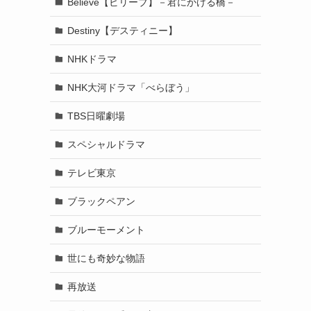
Believe【ビリーブ】－君にかける橋－
Destiny【デスティニー】
NHKドラマ
NHK大河ドラマ「べらぼう」
TBS日曜劇場
スペシャルドラマ
テレビ東京
ブラックペアン
ブルーモーメント
世にも奇妙な物語
再放送