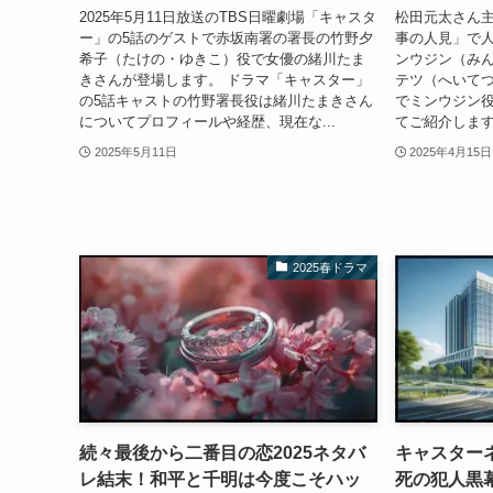
2025年5月11日放送のTBS日曜劇場「キャスタ
松田元太さん
ー」の5話のゲストで赤坂南署の署長の竹野夕
事の人見」で
希子（たけの・ゆきこ）役で女優の緒川たま
ンウジン（み
きさんが登場します。 ドラマ「キャスター」
テツ（へいて
の5話キャストの竹野署長役は緒川たまきさん
でミンウジン
についてプロフィールや経歴、現在な...
てご紹介します。
2025年5月11日
2025年4月15日
2025春ドラマ
続々最後から二番目の恋2025ネタバ
キャスター
レ結末！和平と千明は今度こそハッ
死の犯人黒