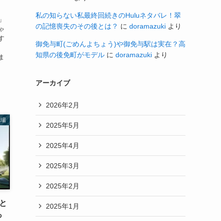
私の知らない私最終回続きのHuluネタバレ！翠
」
の記憶喪失のその後とは？
に
doramazuki
より
ゃ
す
御免与町(ごめんよちょう)や御免与駅は実在？高
知県の後免町がモデル
に
doramazuki
より
ま
アーカイブ
2026年2月
劇場
2025年5月
2025年4月
2025年3月
2025年2月
と
2025年1月
っ