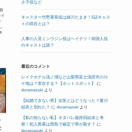
さ子役など
朝
ロイ
キャスター竹野署長役は緒川たまき！5話キャス
・
トの現在とは？
し
キ
人事の人見ミンウジン役はヘイテツ！韓国人役
のキャストは誰？
最近のコメント
ん」
レイクホテル浅ノ湖など山梨県富士浅田市のロ
ケ地は？実在する？【ホットスポット】
に
doramazuki
より
【結婚できない男】女医とはどうなった？夏川
結衣と別れた？
に
doramazuki
より
【私の知らない私】ネタバレ最終回結末と考
？
察！犯人黒幕は西島で確定で翠が殺す？
に
な
doramazuki
より