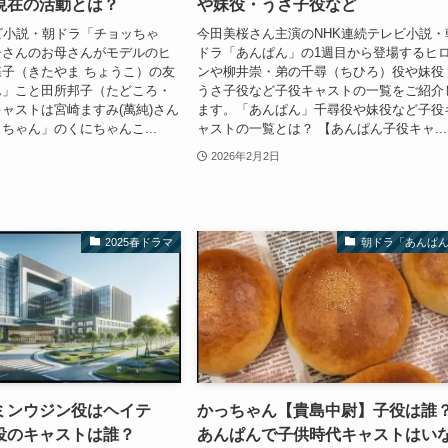
現在の活動とは？
や妹役・うさ子役など
ビ小説・朝ドラ「チョッちゃ
今田美桜さん主演のNHK連続テレビ小説・
子さんのお母さんがモデルのヒ
ドラ「あんぱん」の1週目から登場するヒ
子（きたやま ちょうこ）の友
ンや柳井崇・弟の千尋（ちひろ）役や妹役
ん」こと田所邦子（たどころ・
うさ子役など子役キャストの一覧をご紹介
ャストは宮崎ますみ(萬純)さん
ます。「あんぱん」千尋役や妹役など子役
ちゃん」のくにちゃんこ...
ャストの一覧とは？ 【あんぱん子役キャ...
2026年2月2日
2025春ドラマ
朝ドラ「あんぱ
ミンウジン役はヘイテ
かっちゃん【貴島中尉】子役は誰
役のキャストは誰？
あんぱんで子供時代キャストはい