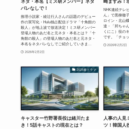
ネタ・本名【ミス研メンバー】ネタ
崎ますみ！
バレなしで！
NHK連続テレ
ん」で黒柳徹
推理小説家・綾辻行人さんの話題のデビュー
ロイン・北山蝶
作の実写化・Hulu独占配信ドラマ「十角館の
達・「邦ちゃ
殺人」が地上波で放送決定！ミス研メンバー
くにこ）役のキ
登場人物のあだ名と元ネタ・本名とは？「十
です。「チョッ
角館の殺人」の登場人物のあだ名と元ネタ・
本名をネタバレなしでご紹介していきま...
2026年2月2日
2026年2月2日
2025春ドラマ
キャスター竹野署長役は緒川たま
人事の人見
き！5話キャストの現在とは？
ツ！韓国人