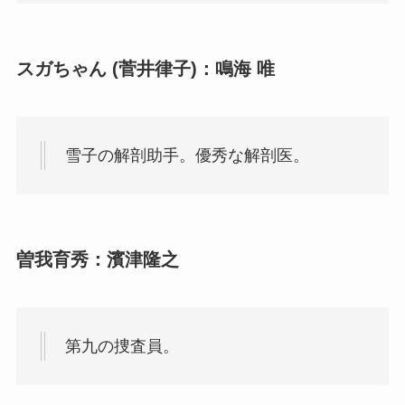
スガちゃん (菅井律子)：鳴海 唯
雪子の解剖助手。優秀な解剖医。
曽我育秀：濱津隆之
第九の捜査員。