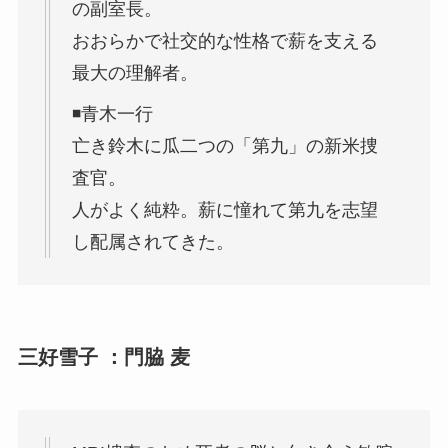
の副室長。
おおらかで社交的な性格で薪を支える
最大の理解者。
◾️青木一行
亡き鈴木に瓜二つの「第九」の新米捜
査官。
人がよく純粋。薪に憧れて第九を志望
し配属されてきた。
三好雪子 ：門脇 麦