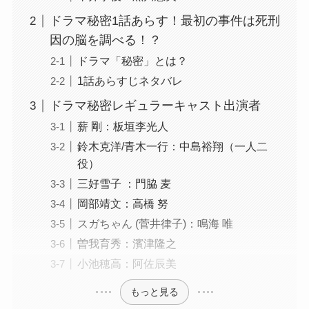
ドラマ秘密1話あらす！最初の事件は死刑
因の脳を調べる！？
ドラマ「秘密」とは？
1話あらすじネタバレ
ドラマ秘密レギュラーキャスト出演者
薪 剛：板垣李光人
鈴木克洋/青木一行：中島裕翔（一人二
役）
三好雪子 ：門脇 麦
岡部靖文：高橋 努
スガちゃん (菅井律子)：鳴海 唯
曽我育秀：濱津隆之
小池穂高：阿佐辰美
もっと見る