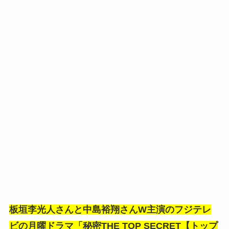
板垣李光人さんと中島裕翔さんW主演のフジテレ
ビの月曜ドラマ「秘密THE TOP SECRET【トップ