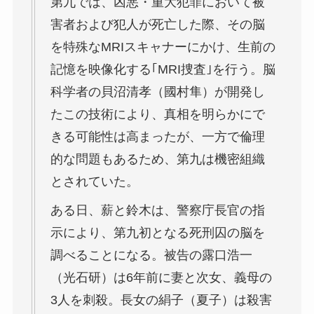
第九では、凶悪・重大犯罪において被
害者および犯人が死亡した際、その脳
を特殊なMRIスキャナーにかけ、生前の
記憶を映像化する｢MRI捜査｣を行う。脳
科学者の貝沼清孝（國村隼）が開発し
たこの技術により、真相を明らかにで
きる可能性は高まったが、一方で倫理
的な問題もあるため、第九は機密組織
とされていた。
ある日、薪と鈴木は、警察庁長官の指
示により、第九初となる死刑囚の脳を
調べることになる。被告の露口浩一
（光石研）は6年前に妻と次女、義母の
3人を刺殺。長女の絹子（夏子）は殺害