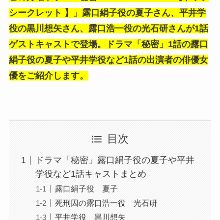
シークレット 】」露口絹子役の夏子さん、平井学
役の黒川想矢さん、
露口浩一役の光石研さん
が1話
ゲストキャストで登場。ドラマ「秘密」1話の露口
絹子役の夏子や平井学役など1話の出演者の俳優女
優をご紹介します。
目次
ドラマ「秘密」露口絹子役の夏子や平井
学役など1話キャストまとめ
露口絹子役 夏子
死刑囚の露口浩一役 光石研
平井学役 黒川想矢