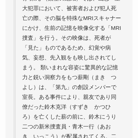
大犯罪において、被害者および犯人死
亡の際、その脳を特殊なMRIスキャナー
にかけ、生前の記憶を映像化する「MRI
捜査」を行う。その映像は、死者が
「見た」ものであるため、幻覚や病
気、妄想、先入観をも映し出されてし
まう。 類いまれな容姿に驚異的な記憶
力と鋭い洞察力をもつ薪剛（まき つ
よし）は、「第九」の創設メンバーで
室長。ある事件により、親友であり同
僚だった鈴木克洋（すずき かつひ
ろ）を亡くした薪の前に、鈴木にうり
二つの新米捜査員・青木一行（あお
き いっこう）が配属されてくる。二