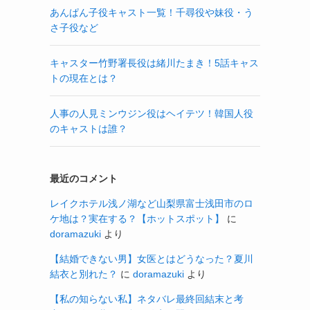
あんぱん子役キャスト一覧！千尋役や妹役・う
さ子役など
キャスター竹野署長役は緒川たまき！5話キャス
トの現在とは？
人事の人見ミンウジン役はヘイテツ！韓国人役
のキャストは誰？
最近のコメント
レイクホテル浅ノ湖など山梨県富士浅田市のロ
ケ地は？実在する？【ホットスポット】
に
doramazuki
より
【結婚できない男】女医とはどうなった？夏川
結衣と別れた？
に
doramazuki
より
【私の知らない私】ネタバレ最終回結末と考