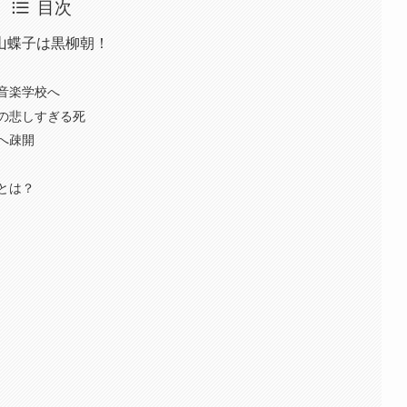
目次
山蝶子は黒柳朝！
音楽学校へ
の悲しすぎる死
へ疎開
とは？