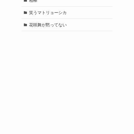
相棒
笑うマトリョーシカ
花咲舞が黙ってない