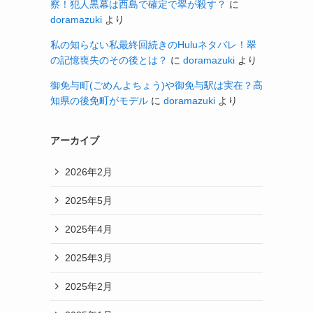
察！犯人黒幕は西島で確定で翠が殺す？
に
doramazuki
より
私の知らない私最終回続きのHuluネタバレ！翠
の記憶喪失のその後とは？
に
doramazuki
より
御免与町(ごめんよちょう)や御免与駅は実在？高
知県の後免町がモデル
に
doramazuki
より
アーカイブ
2026年2月
2025年5月
2025年4月
2025年3月
2025年2月