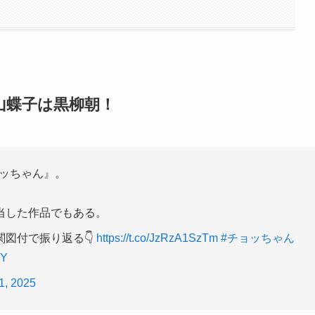
山蝶子は黒柳朝！
ョッちゃん』。
当した作品でもある。
図付で振り返る👇
https://t.co/JzRzA1SzTm
#チョッちゃん
hY
1, 2025