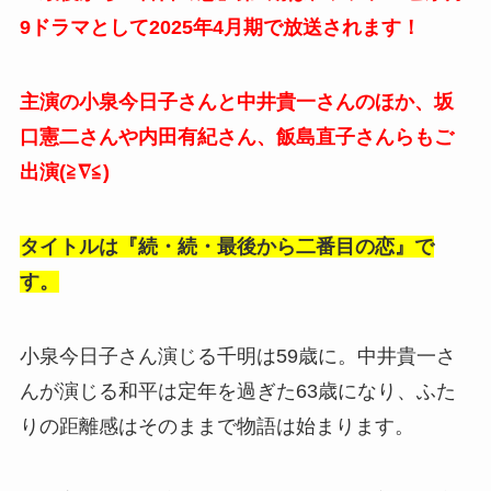
9ドラマとして2025年4月期で放送されます！
主演の小泉今日子さんと中井貴一さんのほか、坂
口憲二さんや内田有紀さん、飯島直子さんらもご
出演(≧∇≦)
タイトルは『続・続・最後から二番目の恋』で
す。
小泉今日子さん演じる千明は59歳に。中井貴一さ
んが演じる和平は定年を過ぎた63歳になり、ふた
りの距離感はそのままで物語は始まります。