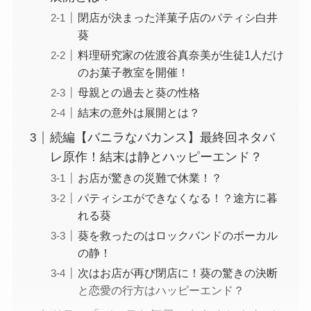
閉店が決まった洋菓子店のパティシ白井
葵
料理研究家の佐渡谷真奈美が生徒1人だけ
のお菓子教室を開催！
母親との過去と葵の性格
結末の意外は展開とは？
続編【バニラなバカンス】最終回ネタバ
レ原作！結末は静とハッピーエンド？
お店が驚きの災難で休業！？
パティシエができなくなる！？途方に暮
れる葵
葵を救ったのはロックバンドのボーカル
の静！
次はお店が再び閉店に！葵の驚きの決断
と恋愛の行方はハッピーエンド？