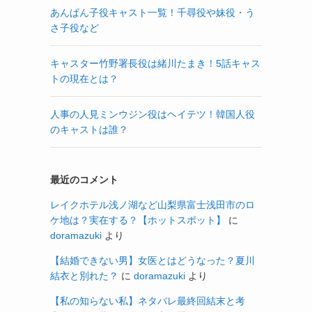
あんぱん子役キャスト一覧！千尋役や妹役・う
さ子役など
キャスター竹野署長役は緒川たまき！5話キャス
トの現在とは？
人事の人見ミンウジン役はヘイテツ！韓国人役
のキャストは誰？
最近のコメント
レイクホテル浅ノ湖など山梨県富士浅田市のロ
ケ地は？実在する？【ホットスポット】
に
doramazuki
より
【結婚できない男】女医とはどうなった？夏川
結衣と別れた？
に
doramazuki
より
【私の知らない私】ネタバレ最終回結末と考