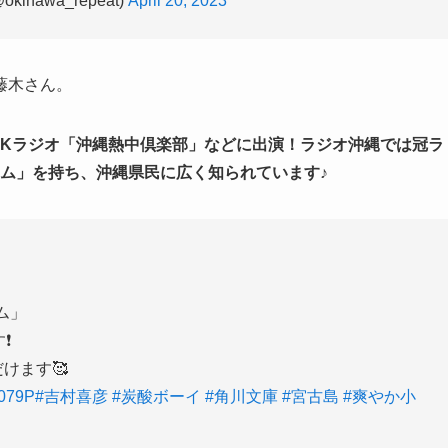
awa_repeat)
April 20, 2023
藤木さん。
HKラジオ「沖縄熱中倶楽部」などに出演！ラジオ沖縄では冠ラ
イム」を持ち、沖縄県民に広く知られています♪
ム」
❗
だけます🥰
9079P
#吉村喜彦
#炭酸ボーイ
#角川文庫
#宮古島
#爽やか小