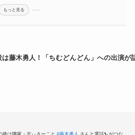
もっと見る
役は藤木勇人！「ちむどんどん」への出演が
の後は囃家・志ぃさーこと
#藤木勇人
さんと電話📞がつな