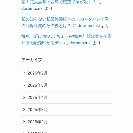
察！犯人黒幕は西島で確定で翠が殺す？
に
doramazuki
より
私の知らない私最終回続きのHuluネタバレ！翠
の記憶喪失のその後とは？
に
doramazuki
より
御免与町(ごめんよちょう)や御免与駅は実在？高
知県の後免町がモデル
に
doramazuki
より
アーカイブ
2026年2月
2025年5月
2025年4月
2025年3月
2025年2月