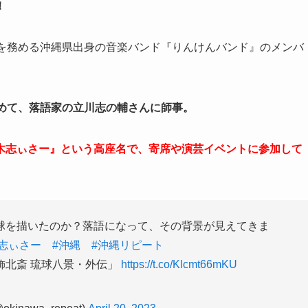
！
ーを務める沖縄県出身の音楽バンド『りんけんバンド』のメンバ
やめて、落語家の立川志の輔さんに師事。
木志ぃさー』という高座名で、寄席や演芸イベントに参加して
球を描いたのか？落語になって、その背景が見えてきま
#志ぃさー
#沖縄
#沖縄リピート
飾北斎 琉球八景・外伝」
https://t.co/Klcmt66mKU