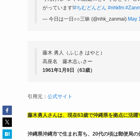
がっています!
#ちむどんどん
#nhkfm
#Zanm
— 今日は一日○○三昧 (@nhk_zanmai)
May 
藤木 勇人（ふじき はやと）
高座名 藤木志ぃさー
1961年1月9日（63歳）
引用元：
公式サイト
藤木勇人さんは、現在63歳で沖縄県を拠点に活躍
沖縄県沖縄市で生まれ育ち、20代の頃は郵便局