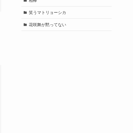
相棒
笑うマトリョーシカ
花咲舞が黙ってない