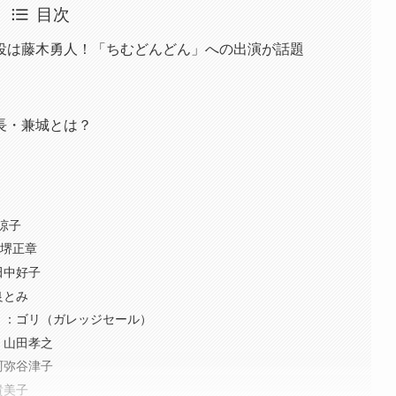
目次
役は藤木勇人！「ちむどんどん」への出演が話題
長・兼城とは？
涼子
：堺正章
田中好子
良とみ
）：ゴリ（ガレッジセール）
：山田孝之
阿弥谷津子
貴美子