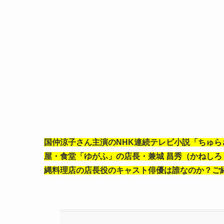
国仲涼子さん主演のNHK連続テレビ小説「ちゅ
屋・食堂「ゆがふ」
の店長・兼城 昌秀（かねし
縄料理店の店長役のキャスト俳優は誰なのか？ご