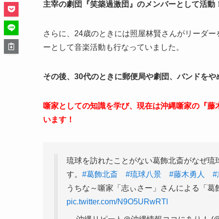
主宰の劇団『笑築過激団』のメンバーとして活動
さらに、24歳のときには照屋林賢さんがリーダ
ーとして音楽活動も行なっていました。
その後、30代のときに郵便局や劇団、バンドを
噺家としての知識を学び、現在は沖縄噺家の『藤
います！
琉球を訪れたことがない葛飾北斎がなぜ琉
す。
#葛飾北斎
#琉球八景
#藤木勇人
うちな～噺家「志ぃさー」さんによる「葛
pic.twitter.com/N9O5URwRTl