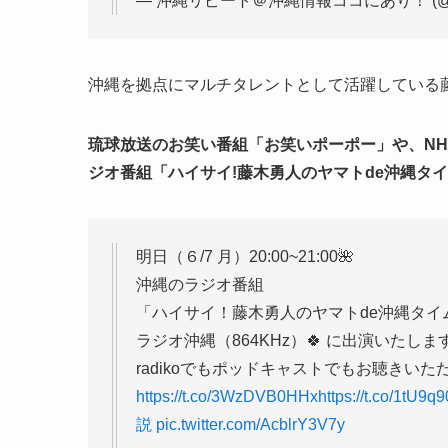
— 沖縄リピート＠沖縄情報ココにあり！ (@okin
沖縄を拠点にマルチタレントとして活躍している
琉球放送のお笑い番組「お笑いポーポー」や、N
ジオ番組「ハイサイ!藤木勇人のヤマトde沖縄タ
明日（６/7 月）20:00~21:00🌺
沖縄のラジオ番組
「ハイサイ！藤木勇人のヤマトde沖縄タイ
ラジオ沖縄（864KHz）🍀 に出演いたします
radikoでもポッドキャストでもお聴きいた
https://t.co/3WzDVB0HHx
https://t.co/1tU9q
説
pic.twitter.com/AcblrY3V7y