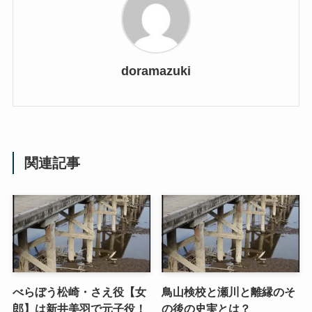
doramazuki
関連記事
べらぼう松崎・さえ役【女
鳥山検校と瀬川と離縁のそ
郎】は新井美羽で元子役！
の後の史実とは？