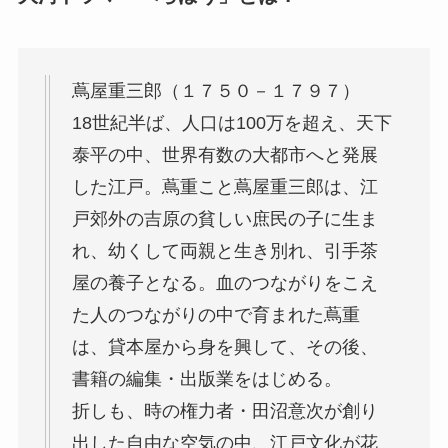
蔦屋重三郎（１７５０－１７９７）
18世紀半ば、人口は100万を超え、天下
泰平の中、世界有数の大都市へと発展
した江戸。蔦重こと蔦屋重三郎は、江
戸郊外の吉原の貧しい庶民の子に生ま
れ、幼くして両親と生き別れ、引手茶
屋の養子となる。血のつながりをこえ
た人のつながりの中で育まれた蔦重
は、貸本屋から身を興して、その後、
書籍の編集・出版業をはじめる。
折しも、時の権力者・田沼意次が創り
出した自由な空気の中、江戸文化が花