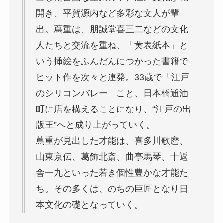
開き、平賀源内など多彩な文人が輩
出。蔦重は、朋誠堂喜三二などの文化
人たちと交流を重ね、「黄表紙本」と
いう挿絵をふんだんにつかった書籍で
ヒット作を次々と連発。33歳で「江戸
のシリコンバレー」こと、日本橋通油
町に店を構えることになり、“江戸の出
版王”へと成り上がっていく。
蔦重が見出した才能は、喜多川歌麿、
山東京伝、葛飾北斎、曲亭馬琴、十返
舎一九といった若き個性豊かな才能た
ち。その多くは、のちの巨匠となり日
本文化の礎となっていく。