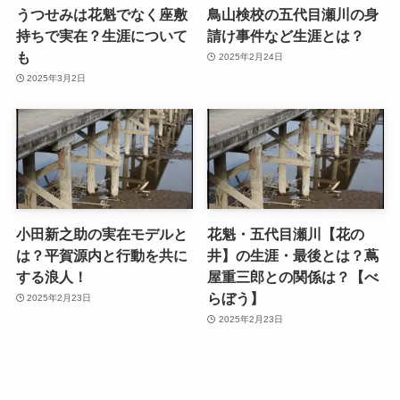
うつせみは花魁でなく座敷
鳥山検校の五代目瀬川の身
持ちで実在？生涯について
請け事件など生涯とは？
も
2025年2月24日
2025年3月2日
小田新之助の実在モデルと
花魁・五代目瀬川【花の
は？平賀源内と行動を共に
井】の生涯・最後とは？蔦
する浪人！
屋重三郎との関係は？【べ
らぼう】
2025年2月23日
2025年2月23日