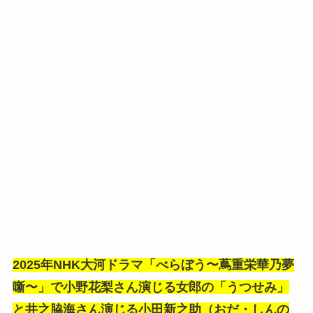
2025年NHK大河ドラマ「べらぼう〜蔦重栄華乃夢
噺〜」で小野花梨さん演じる女郎の「うつせみ」
と井之脇海さん演じる小田新之助（おだ・しんの