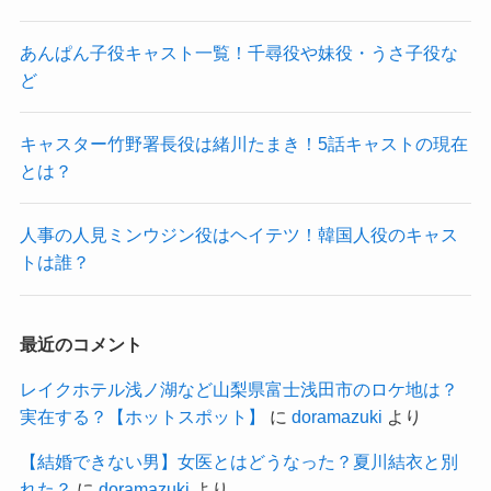
あんぱん子役キャスト一覧！千尋役や妹役・うさ子役な
ど
キャスター竹野署長役は緒川たまき！5話キャストの現在
とは？
人事の人見ミンウジン役はヘイテツ！韓国人役のキャス
トは誰？
最近のコメント
レイクホテル浅ノ湖など山梨県富士浅田市のロケ地は？
実在する？【ホットスポット】
に
doramazuki
より
【結婚できない男】女医とはどうなった？夏川結衣と別
れた？
に
doramazuki
より