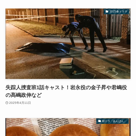
2025春ドラマ
失踪人捜査班1話キャスト！岩永役の金子昇や君嶋役
の髙嶋政伸など
2025年4月11日
朝ドラ「あんぱん」