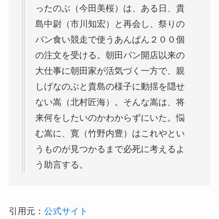
ったのぶ（
今田美桜
）は、ある日、貴
島中尉（
市川知宏
）と再会し、祭りの
パン食い競走で使うあんぱん２００個
の注文を受ける。朝田パン開店以来の
大仕事に朝田家が活気づく一方で、親
しげなのぶと貴島の様子に動揺を隠せ
ない嵩（
北村匠海
）。そんな嵩は、将
来何をしたいのかわからずにいた。悩
む嵩に、寛（
竹野内豊
）はこれやとい
うものが見つかるまで必死に考えるよ
う助言する。
引用元：
公式サイト