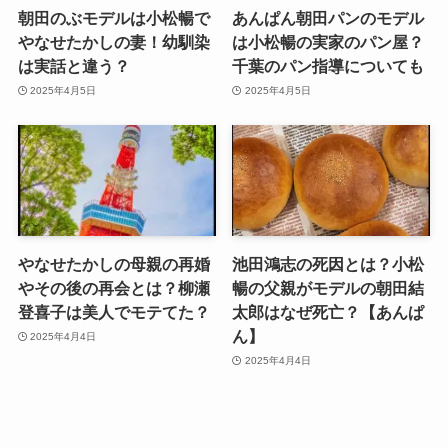
朝田のぶモデルは小松暢で
あんぱん朝田パンのモデル
やなせたかしの妻！幼馴染
は小松暢の実家のパン屋？
は実話と違う？
千葉のパン指導についても
2025年4月5日
2025年4月5日
やなせたかしの母親の再婚
池田鴻志の死因とは？小松
やその後の再会とは？柳瀬
暢の父親がモデルの朝田結
登喜子は美人でモテてた？
太郎はなぜ死亡？【あんぱ
ん】
2025年4月4日
2025年4月4日