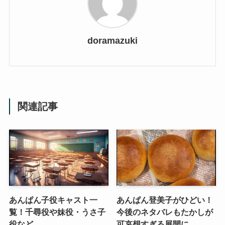
doramazuki
関連記事
あんぱん子役キャスト一
あんぱん登美子がひどい！
覧！千尋役や妹役・うさ子
今後のネタバレもたかしが
役など
可哀想すぎる展開に