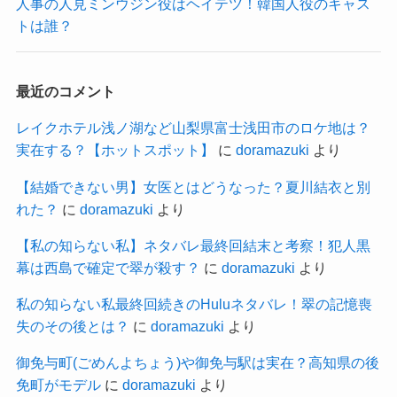
人事の人見ミンウジン役はヘイテツ！韓国人役のキャス
トは誰？
最近のコメント
レイクホテル浅ノ湖など山梨県富士浅田市のロケ地は？
実在する？【ホットスポット】
に
doramazuki
より
【結婚できない男】女医とはどうなった？夏川結衣と別
れた？
に
doramazuki
より
【私の知らない私】ネタバレ最終回結末と考察！犯人黒
幕は西島で確定で翠が殺す？
に
doramazuki
より
私の知らない私最終回続きのHuluネタバレ！翠の記憶喪
失のその後とは？
に
doramazuki
より
御免与町(ごめんよちょう)や御免与駅は実在？高知県の後
免町がモデル
に
doramazuki
より