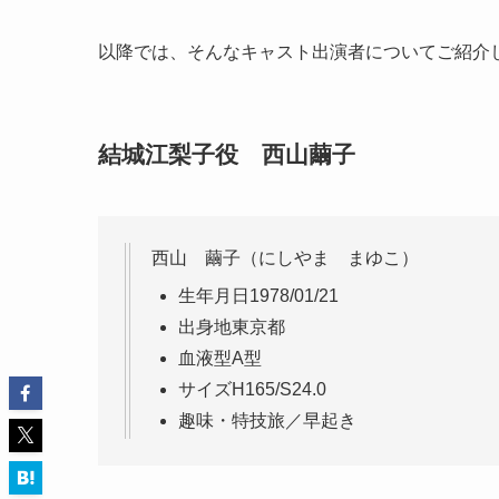
以降では、そんなキャスト出演者についてご紹介
結城江梨子役 西山繭子
西山 繭子（にしやま まゆこ）
生年月日
1978/01/21
出身地
東京都
血液型
A型
サイズ
H165/S24.0
趣味・特技
旅／早起き