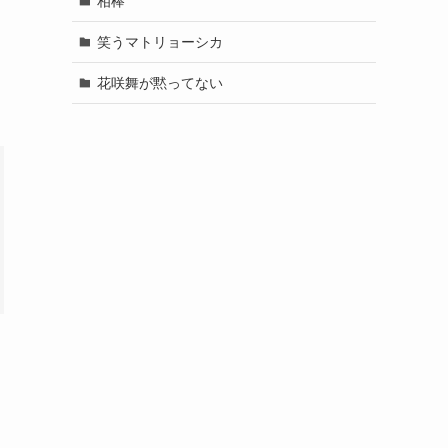
相棒
笑うマトリョーシカ
花咲舞が黙ってない