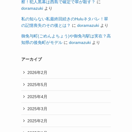
察！犯人黒幕は西島で確定で翠が殺す？
に
doramazuki
より
私の知らない私最終回続きのHuluネタバレ！翠
の記憶喪失のその後とは？
に
doramazuki
より
御免与町(ごめんよちょう)や御免与駅は実在？高
知県の後免町がモデル
に
doramazuki
より
アーカイブ
2026年2月
2025年5月
2025年4月
2025年3月
2025年2月