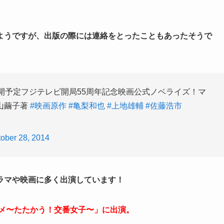
ようですが、出版の際には連絡をとったこともあったそうで
開予定フジテレビ開局55周年記念映画公式ノベライズ！マ
山繭子著
#映画原作
#亀梨和也
#上地雄輔
#佐藤浩市
ober 28, 2014
ラマや映画に多く出演しています！
ヅメ〜たたかう！交番女子〜」に出演。