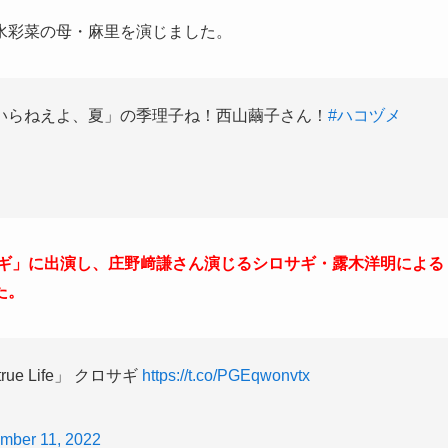
水彩菜の母・麻里を演じました。
いらねえよ、夏」の季理子ね！西山繭子さん！
#ハコヅメ
サギ」に出演し、庄野﨑謙さん演じるシロサギ・露木洋明による
た。
 Life」 クロサギ
https://t.co/PGEqwonvtx
mber 11, 2022