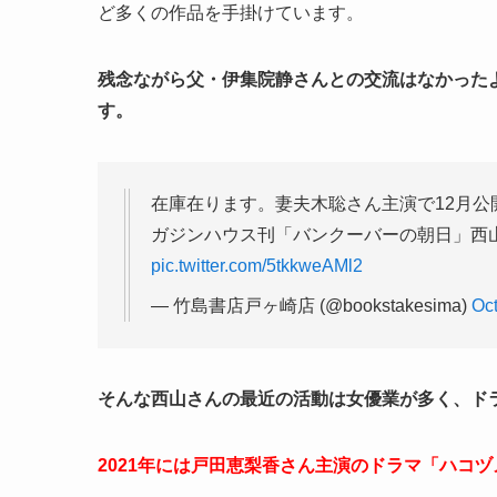
ど多くの作品を手掛けています。
残念ながら父・伊集院静さんとの交流はなかった
す。
在庫在ります。妻夫木聡さん主演で12月公
ガジンハウス刊「バンクーバーの朝日」西
pic.twitter.com/5tkkweAMl2
— 竹島書店戸ヶ崎店 (@bookstakesima)
Oct
そんな西山さんの最近の活動は女優業が多く、ド
2021年には戸田恵梨香さん主演のドラマ「ハコ