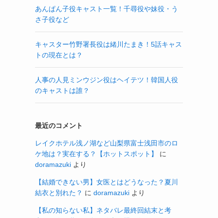
あんぱん子役キャスト一覧！千尋役や妹役・う
さ子役など
キャスター竹野署長役は緒川たまき！5話キャス
トの現在とは？
人事の人見ミンウジン役はヘイテツ！韓国人役
のキャストは誰？
最近のコメント
レイクホテル浅ノ湖など山梨県富士浅田市のロ
ケ地は？実在する？【ホットスポット】
に
doramazuki
より
【結婚できない男】女医とはどうなった？夏川
結衣と別れた？
に
doramazuki
より
【私の知らない私】ネタバレ最終回結末と考