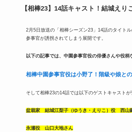
【相棒23】14話キャスト！結城え
2月5日放送の「相棒シーズン23」14話のタイ
参事官が誘拐されてしまう展開です。
以下の記事では、中園参事官役の俳優さんや役柄
相棒中園参事官役は小野了！階級や娘と
そして相棒23の14話では以下のゲストキャスト
盆栽家 結城江梨子（ゆうき・えりこ）役 西山
永瀬役 山口大地さん