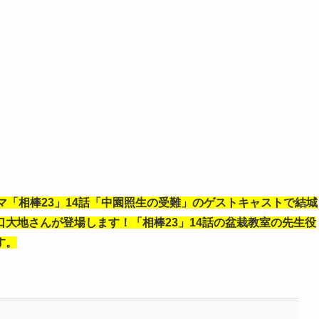
マ「相棒23」14話「中園照生の受難」のゲストキャストで
結城
大地さんが登場します！「相棒23」14話の
盆栽教室の先生役
す。