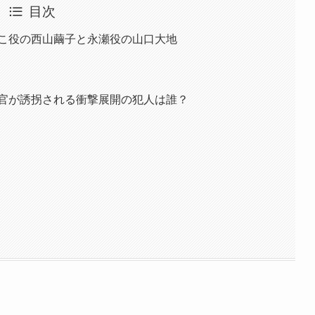
目次
りこ役の西山繭子と永瀬役の山口大地
事官が誘拐される衝撃展開の犯人は誰？