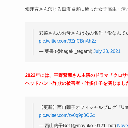
畑芽育さん演じる痴漢被害に遭った女子高生・
清
彩菜さんのお母さんはあの名作「愛なんて
pic.twitter.com/3ZnCBnAh2z
— 葉書 (@hagaki_tegami)
July 28, 2021
2022年には、平野紫耀さん主演のドラマ「クロ
ヘッドハント詐欺の被害者・叶多佳子を演じまし
【更新】西山繭子オフィシャルブログ「Untrue
pic.twitter.com/zv0q9p3CGx
— 西山繭子Bot (@mayuko_0121_bot)
Nove