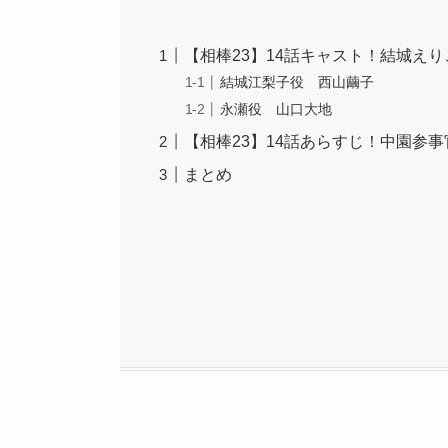
【相棒23】14話キャスト！結城え
結城江梨子役 西山繭子
永瀬役 山口大地
【相棒23】14話あらすじ！中園参
まとめ