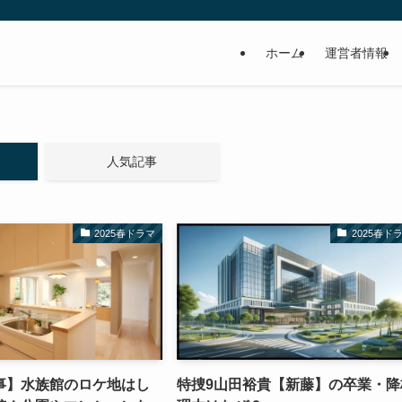
ホーム
運営者情報
人気記事
2025春ドラマ
2025春ド
事】水族館のロケ地はし
特捜9山田裕貴【新藤】の卒業・降