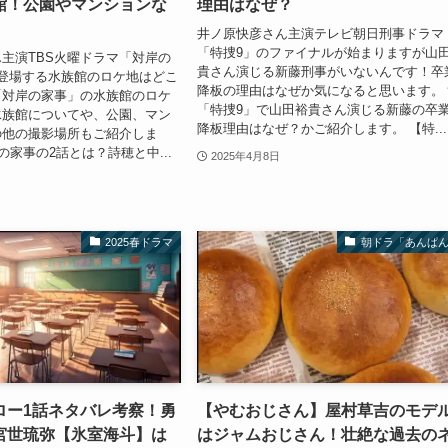
館！公園やマンションな
理由はなぜ？
井ノ原快彦さん主演テレビ朝日刑事ドラマ
「特捜9」のファイナルが始まりますが山
主演TBS火曜ドラマ「対岸の
貴さん演じる新藤刑事がいないんです！卒
登場する水族館のロケ地はどこ
降板の理由はなぜか気になると思います。
「対岸の家事」の水族館のロケ
「特捜9」で山田裕貴さん演じる新藤の卒
水族館についてや、公園、マン
降板理由はなぜ？かご紹介します。 【特...
の他の撮影場所もご紹介しま
の家事の2話とは？詩穂と中...
2025年4月8日
2025春ドラマ
朝ドラ「あんぱ
ロー1話ネタバレ考察！勇
【やむおじさん】屋村草吉のモデ
宮世琉弥【氷室海斗】は
はジャムおじさん！壮絶な過去の