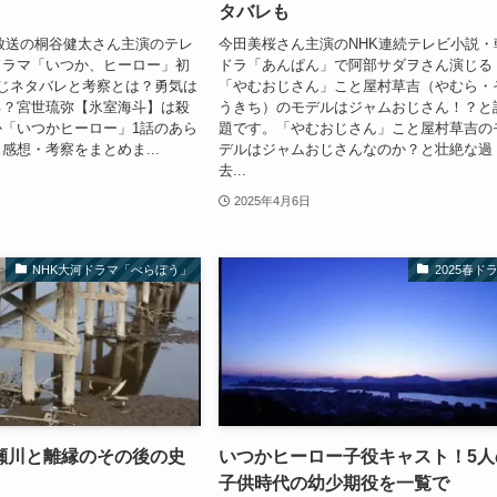
タバレも
6日放送の桐谷健太さん主演のテレ
今田美桜さん主演のNHK連続テレビ小説・
ドラマ「いつか、ヒーロー」初
ドラ「あんぱん」で阿部サダヲさん演じる
じネタバレと考察とは？勇気は
「やむおじさん」こと屋村草吉（やむら・
る？宮世琉弥【氷室海斗】は殺
うきち）のモデルはジャムおじさん！？と
「いつかヒーロー」1話のあら
題です。「やむおじさん」こと屋村草吉の
感想・考察をまとめま...
デルはジャムおじさんなのか？と壮絶な過
去...
2025年4月6日
NHK大河ドラマ「べらぼう」
2025春ド
瀬川と離縁のその後の史
いつかヒーロー子役キャスト！5人
子供時代の幼少期役を一覧で