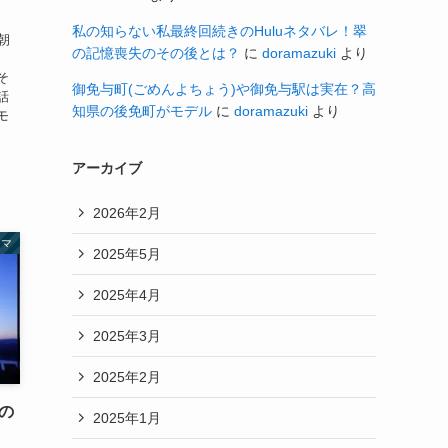
私の知らない私最終回続きのHuluネタバレ！翠
朝
の記憶喪失のその後とは？
に
doramazuki
より
そ
御免与町(ごめんよちょう)や御免与駅は実在？高
話
知県の後免町がモデル
に
doramazuki
より
モ
アーカイブ
2026年2月
ラマ
2025年5月
2025年4月
2025年3月
2025年2月
の
2025年1月