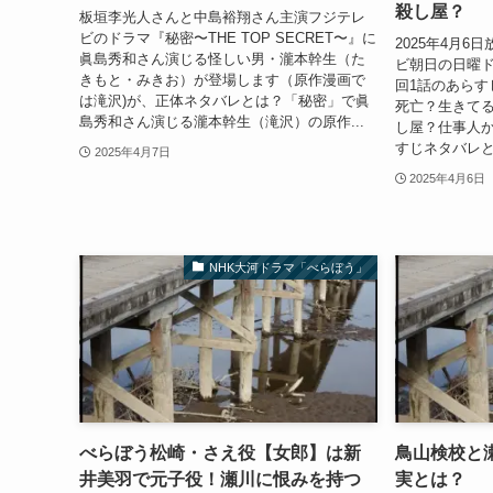
殺し屋？
板垣李光人さんと中島裕翔さん主演フジテレ
ビのドラマ『秘密〜THE TOP SECRET〜』に
2025年4月
眞島秀和さん演じる怪しい男・瀧本幹生（た
ビ朝日の日曜
きもと・みきお）が登場します（原作漫画で
回1話のあらす
は滝沢)が、正体ネタバレとは？「秘密」で眞
死亡？生きて
島秀和さん演じる瀧本幹生（滝沢）の原作...
し屋？仕事人か
すじネタバレと
2025年4月7日
2025年4月6日
NHK大河ドラマ「べらぼう」
べらぼう松崎・さえ役【女郎】は新
鳥山検校と
井美羽で元子役！瀬川に恨みを持つ
実とは？