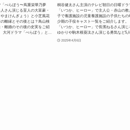
マ「べらぼう〜蔦重栄華乃夢
桐谷健太さん主演のテレビ朝日の日曜ドラ
隼人さん演じる盲人の大富豪・
「いつか、ヒーロー」で主人公・赤山の教
りやまけんぎょう）と小芝風花
子で養護施設の児童養護施設の子供たちの
川の離縁とその後とは？鳥山検
少期の子役キャスト一覧をご紹介します。
縁・離婚のその後の史実をご紹
「いつか、ヒーロー」で長濱ねるさん演じ
 大河ドラマ「べらぼう」と...
ゆかりや駒木根葵汰さん演じる勇気など5人.
2025年4月6日