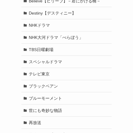
Believe【ビリーブ】－君にかける橋－
Destiny【デスティニー】
NHKドラマ
NHK大河ドラマ「べらぼう」
TBS日曜劇場
スペシャルドラマ
テレビ東京
ブラックペアン
ブルーモーメント
世にも奇妙な物語
再放送