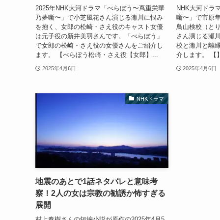
2025年NHK大河ドラマ「べらぼう〜蔦重栄華
NHK大河ドラ
乃夢噺〜」で小芝風花さん演じる瀬川に恨み
噺〜」で市原
を抱く、女郎の松崎・さえ役のキャスト女優
鳥山検校（と
は元子役の新井美羽さんです。「べらぼう」
さん演じる瀬
で女郎の松崎・さえ役の女優さんをご紹介し
校と瀬川と離
ます。 【べらぼう松崎・さえ役【女郎】...
介します。 【】
2025年4月6日
2025年4月6日
NHKドラマ
地震のあとで1話ネタバレと意味考
察！2人の女は宗教の勧誘か怖すぎる
展開
村上春樹さんの短編小説が原作の2025年4月5