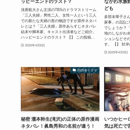
ッピーエンドのラスト？
ながわ水族
ども
浅香航大さん主演のTBSのドラマストリーム
「三人夫婦」男性二人、女性一人という三人
多部未華子さん
での新たな夫婦の形の物語ですが原作ネタバ
家事」の2話に
レとは？「三人夫婦」原作あらすじネタバレ
でしょうか？
結末や脚本家、キャスト出演者などご紹介。
地のしながわ
ハッピーエンドのラスト？ 【】 この投稿...
ションなどそ
す。 【】 対岸
2025年4月8日
2025年4月8日
2025冬ドラマ
秘密 瀧本幹生(滝沢)の正体の原作漫画
いつかヒー
ネタバレ！眞島秀和の名前が違う！
気は死亡で