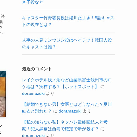
さ子役など
田裕
キャスター竹野署長役は緒川たまき！5話キャス
業
トの現在とは？
？
業・
人事の人見ミンウジン役はヘイテツ！韓国人役
のキャストは誰？
最近のコメント
ん」
レイクホテル浅ノ湖など山梨県富士浅田市のロ
ケ地は？実在する？【ホットスポット】
に
doramazuki
より
【結婚できない男】女医とはどうなった？夏川
結衣と別れた？
に
doramazuki
より
【私の知らない私】ネタバレ最終回結末と考
ル
察！犯人黒幕は西島で確定で翠が殺す？
に
ネ
doramazuki
より