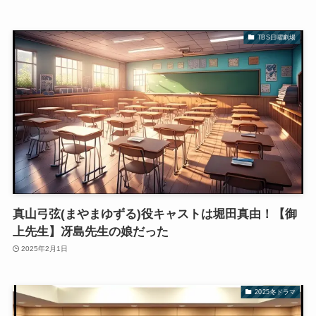
TBS日曜劇場
真山弓弦(まやまゆずる)役キャストは堀田真由！【御
上先生】冴島先生の娘だった
2025年2月1日
2025冬ドラマ