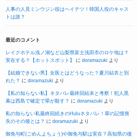
人事の人見ミンウジン役はヘイテツ！韓国人役のキャス
トは誰？
最近のコメント
レイクホテル浅ノ湖など山梨県富士浅田市のロケ地は？
実在する？【ホットスポット】
に
doramazuki
より
【結婚できない男】女医とはどうなった？夏川結衣と別
れた？
に
doramazuki
より
【私の知らない私】ネタバレ最終回結末と考察！犯人黒
幕は西島で確定で翠が殺す？
に
doramazuki
より
私の知らない私最終回続きのHuluネタバレ！翠の記憶喪
失のその後とは？
に
doramazuki
より
御免与町(ごめんよちょう)や御免与駅は実在？高知県の後