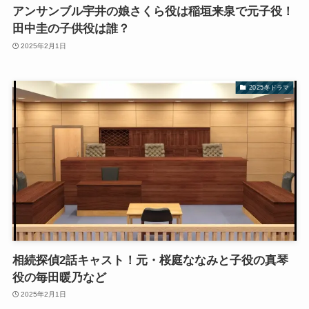
アンサンブル宇井の娘さくら役は稲垣来泉で元子役！
田中圭の子供役は誰？
2025年2月1日
2025冬ドラマ
相続探偵2話キャスト！元・桜庭ななみと子役の真琴
役の毎田暖乃など
2025年2月1日