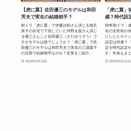
【虎に翼】佐田優三のモデルは和田
「虎に翼」
芳夫で実在の結婚相手？
歳？時代設
朝ドラ「虎に翼」で伊藤沙莉さん演じる猪爪
NHK朝ドラ・
寅子の自宅で下宿していた仲野太賀さん演じ
在の女性初の
る優三さんこと佐田優三（さだゆうぞう）で
にしたヒロイ
すがモデルは誰でしょうか？「虎に翼」で佐
設定は何歳？
田優三のモデルは和田芳夫で実在の三淵嘉子
定を時代設定
の旦那で結婚相手なのか？史実をご紹介...
す。年表もまと
2024年5月13日
2024年5月11日