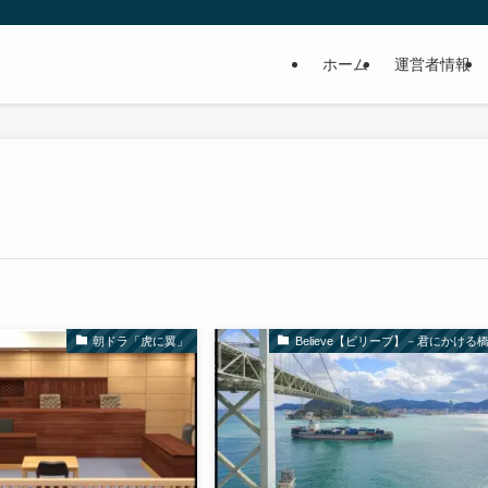
ホーム
運営者情報
朝ドラ「虎に翼」
Believe【ビリーブ】－君にかける