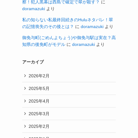
察！犯人黒幕は西島で確定で翠が殺す？
に
doramazuki
より
私の知らない私最終回続きのHuluネタバレ！翠
の記憶喪失のその後とは？
に
doramazuki
より
御免与町(ごめんよちょう)や御免与駅は実在？高
知県の後免町がモデル
に
doramazuki
より
アーカイブ
2026年2月
2025年5月
2025年4月
2025年3月
2025年2月