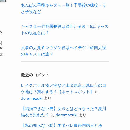
あんぱん子役キャスト一覧！千尋役や妹役・う
さ子役など
キャスター竹野署長役は緒川たまき！5話キャス
木
トの現在とは？
る
相
人事の人見ミンウジン役はヘイテツ！韓国人役
友
のキャストは誰？
役
最近のコメント
レイクホテル浅ノ湖など山梨県富士浅田市のロ
ケ地は？実在する？【ホットスポット】
に
doramazuki
より
【結婚できない男】女医とはどうなった？夏川
結衣と別れた？
に
doramazuki
より
【私の知らない私】ネタバレ最終回結末と考