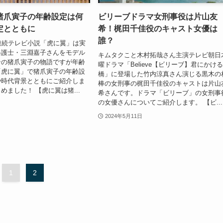
猪爪寅子の年齢設定は何
ビリーブドラマ女刑事役は片山友
定とともに
希！梶田千佳役のキャスト女優は
誰？
連続テレビ小説「虎に翼」は実
弁護士・三淵嘉子さんをモデル
キムタクこと木村拓哉さん主演テレビ朝日
ンの猪爪寅子の物語ですが年齢
曜ドラマ「Believe【ビリーブ】君にかけ
「虎に翼」で猪爪寅子の年齢設
橋」に登場した竹内涼真さん演じる黒木の
や時代背景とともにご紹介しま
棒の女刑事の梶田千佳役のキャストは片山
めました！ 【虎に翼は猪...
希さんです。ドラマ「ビリーブ」の女刑事
の女優さんについてご紹介します。 【ビ...
2024年5月11日
1
2